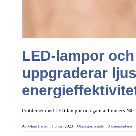
LED-lampor och
uppgraderar ljus
energieffektivite
Problemet med LED-lampor och gamla dimmers När ma
Av
Johan Larsson
|
5 maj 2023
|
Okategoriserade
|
0 kommentarer