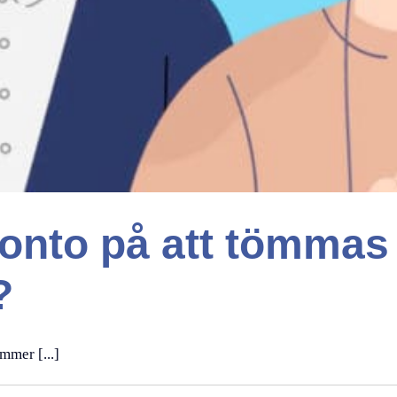
konto på att tömmas
?
mmer [...]