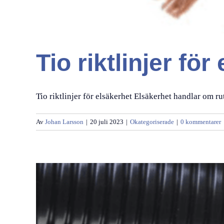
Tio riktlinjer för
Tio riktlinjer för elsäkerhet Elsäkerhet handlar om ruti
Av
Johan Larsson
|
20 juli 2023
|
Okategoriserade
|
0 kommentarer