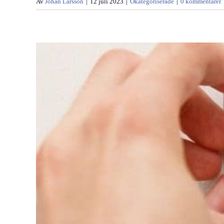
Av
Johan Larsson
|
12 juli 2023
|
Okategoriserade
|
0 kommentarer