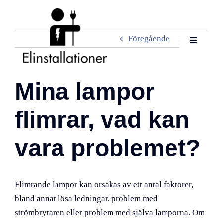
Fortsätt
till
innehållet
Föregående
Nästa
Toggle
Navigatio
Hem
Mina lampor
Om oss
flimrar, vad kan
Tjänster
vara problemet?
Kontakta oss
Flimrande lampor kan orsakas av ett antal faktorer,
bland annat lösa ledningar, problem med
strömbrytaren eller problem med själva lamporna. Om