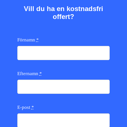
Vill du ha en kostnadsfri
offert?
Förnamn
*
Efternamn
*
E-post
*